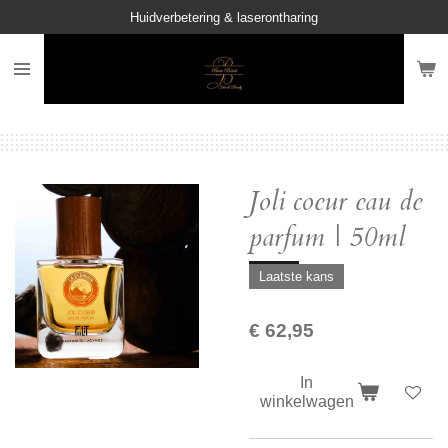
Huidverbetering & laserontharing
Ga
direct
naar
de
hoofdinhoud
Joli coeur eau de
parfum | 50ml
Laatste kans
€ 62,95
In
winkelwagen