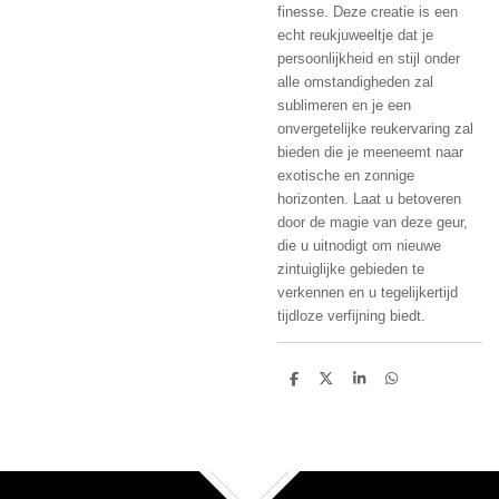
finesse. Deze creatie is een
echt reukjuweeltje dat je
persoonlijkheid en stijl onder
alle omstandigheden zal
sublimeren en je een
onvergetelijke reukervaring zal
bieden die je meeneemt naar
exotische en zonnige
horizonten. Laat u betoveren
door de magie van deze geur,
die u uitnodigt om nieuwe
zintuiglijke gebieden te
verkennen en u tegelijkertijd
tijdloze verfijning biedt.
D
D
S
D
e
e
h
e
l
e
a
l
e
l
r
e
n
e
n
TOP