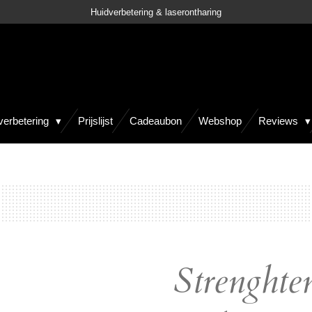
Huidverbetering & laserontharing
verbetering
Prijslijst
Cadeaubon
Webshop
Reviews
Strenghte