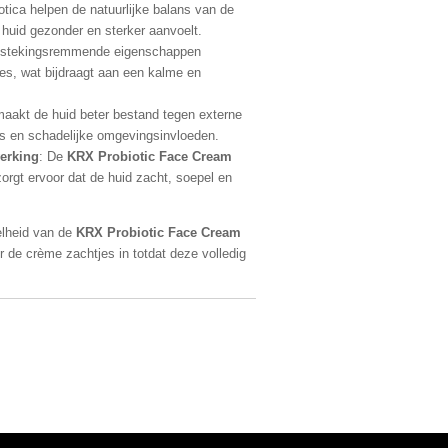
otica helpen de natuurlijke balans van de
 huid gezonder en sterker aanvoelt.
tstekingsremmende eigenschappen
ies, wat bijdraagt aan een kalme en
aakt de huid beter bestand tegen externe
ess en schadelijke omgevingsinvloeden.
erking
: De
KRX Probiotic Face Cream
zorgt ervoor dat de huid zacht, soepel en
elheid van de
KRX Probiotic Face Cream
r de crème zachtjes in totdat deze volledig