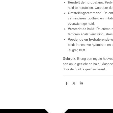
Herstelt de huidbalans
: Probi
huid te herstellen, waardoor de
Ontstekingsremmend
: De on
verminderen roodheid en irritat
evenwichtige huid.
Versterkt de huid
: De crème m
factoren zoals vervuiling, str
Voedende en hydraterende w
biedt intensieve hydratatie en 
jeugdig blijft.
Gebruik
: Breng een royale hoeve
aan op je gezicht en hals. Massee
door de huid is geabsorbeerd.
D
D
S
e
e
h
l
e
a
e
l
r
n
e
TOP