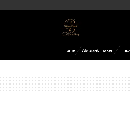
Ga
direct
naar
de
hoofdinhoud
Home
Afspraak maken
Huid