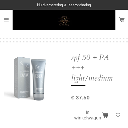
Huidverbetering & laserontharing
Ga
direct
naar
de
hoofdinhoud
spf 50 + PA
+++
light/medium
€ 37,50
In
winkelwagen