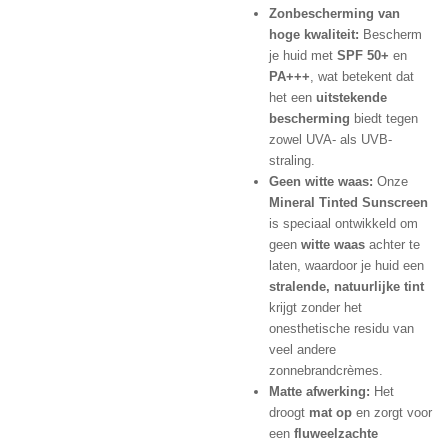
Zonbescherming van
hoge kwaliteit:
Bescherm
je huid met
SPF 50+
en
PA+++
, wat betekent dat
het een
uitstekende
bescherming
biedt tegen
zowel UVA- als UVB-
straling.
Geen witte waas:
Onze
Mineral Tinted Sunscreen
is speciaal ontwikkeld om
geen
witte waas
achter te
laten, waardoor je huid een
stralende, natuurlijke tint
krijgt zonder het
onesthetische residu van
veel andere
zonnebrandcrèmes.
Matte afwerking:
Het
droogt
mat op
en zorgt voor
een
fluweelzachte