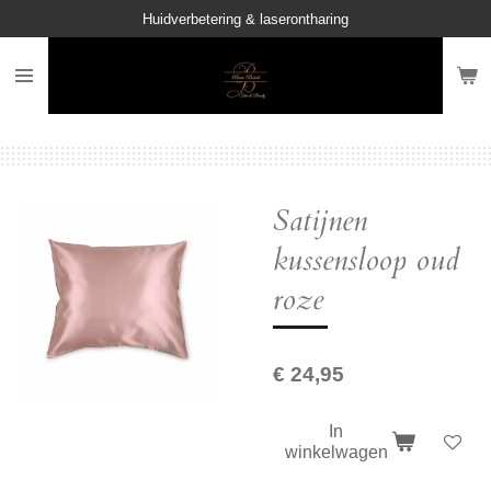
Huidverbetering & laserontharing
Ga
direct
naar
de
hoofdinhoud
Satijnen
kussensloop oud
roze
€ 24,95
In
winkelwagen