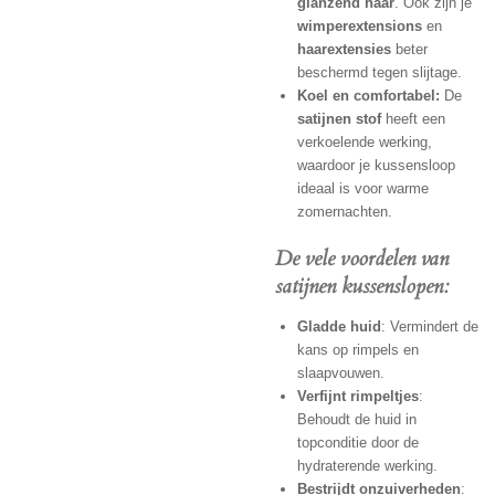
glanzend haar
. Ook zijn je
wimperextensions
en
haarextensies
beter
beschermd tegen slijtage.
Koel en comfortabel:
De
satijnen stof
heeft een
verkoelende werking,
waardoor je kussensloop
ideaal is voor warme
zomernachten.
De vele voordelen van
satijnen kussenslopen:
Gladde huid
: Vermindert de
kans op rimpels en
slaapvouwen.
Verfijnt rimpeltjes
:
Behoudt de huid in
topconditie door de
hydraterende werking.
Bestrijdt onzuiverheden
: