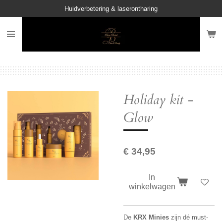
Huidverbetering & laserontharing
Ga
direct
naar
de
hoofdinhoud
Holiday kit -
Glow
€ 34,95
In
winkelwagen
De
KRX Minies
zijn dé must-