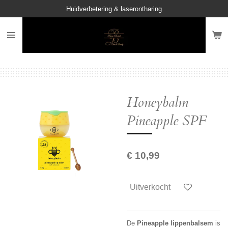
Huidverbetering & laserontharing
Ga
direct
naar
de
hoofdinhoud
Honeybalm
Pineapple SPF
€ 10,99
Uitverkocht
De
Pineapple lippenbalsem
is