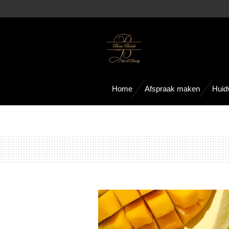
Ga
direct
naar
de
hoofdinhoud
Home
Afspraak maken
Huid