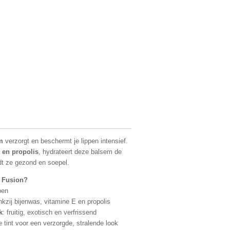
m
verzorgt en beschermt je lippen intensief.
 en propolis
, hydrateert deze balsem de
dt ze gezond en soepel.
l Fusion?
pen
kzij bijenwas, vitamine E en propolis
k
: fruitig, exotisch en verfrissend
e tint voor een verzorgde, stralende look