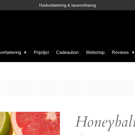
Huidverbetering & laserontharing
verbetering
Prijslijst
Cadeaubon
Webshop
Reviews
Honeybal