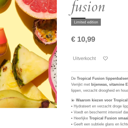
fusion
Limited edition
€ 10,99
Uitverkocht
De
Tropical Fusion lippenbalse
Verrijkt met
bijenwas, vitamine E
lippen, verzacht droogheid en hou
💫
Waarom kiezen voor Tropica
• Hydrateert en verzacht droge lip
• Voedt en beschermt intensief dan
• Heerlijke
Tropical Fusion smaa
• Geeft een subtiele glans en licht